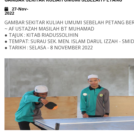
SEMOGA ALLAH MENERIMA SEGALA AMAL IBADAH KITA.
27-Nov-
2022
GAMBAR SEKITAR KULIAH UMUMI SEBELAH PETANG BER
~ AF USTAZAH MASILAH BT MUHAMAD
● TAJUK : KITAB RIADUSSOLIHIN
● TEMPAT: SURAU SEK. MEN. ISLAM DARUL IZZAH - SMID
● TARIKH : SELASA - 8 NOVEMBER 2022
UNTUK MENYUMBANG KEPADA PENDIDIKAN DAN PEN
DI DARUL IZZAH BOLEH SALURKAN TERUS KE AKAUN B
ISLAM BERIKUT;
TABUNG PENDIDIKAN DARUL IZZAH
0208 4010 035 015
TABUNG PEMBANGUNAN DARUL IZZAH
0208 4010 034 038