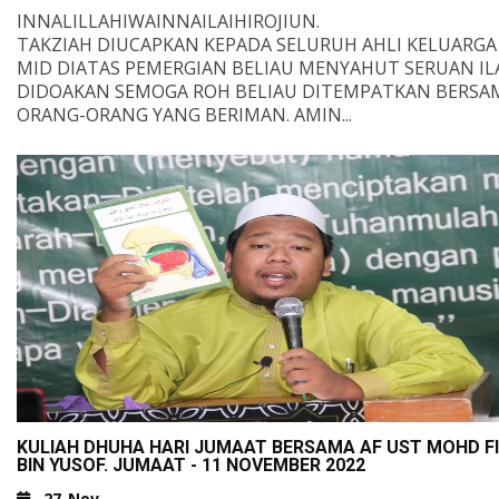
INNALILLAHIWAINNAILAIHIROJIUN.
TAKZIAH DIUCAPKAN KEPADA SELURUH AHLI KELUARGA
MID DIATAS PEMERGIAN BELIAU MENYAHUT SERUAN ILA
DIDOAKAN SEMOGA ROH BELIAU DITEMPATKAN BERSA
ORANG-ORANG YANG BERIMAN. AMIN...
رْ لَه وَارْحَمْه وَعَافِه وَاعْفُ عَنْه، وَأَكْرِمْ نُزُوْلَه، وَوَسِّعْ مَدْخَلَه، وَاغْسِلْه
لْجِ وَالْبَرَدِ، وَنَقِّه مِنَ الْخَطَايَا كَمَا يُنَقَّى الثَّوْبُ مِنَ الدَّنَسِ، وَأَبْدِلْه دَارًا
ِه، وَأَهْلاً خَيْرًا مِنْ أَهْلِه، وَزَوْجًا خَيْرًا مِنْ زَوْجِه، وَأَدْخِلْه الْجَنَّةَ، وَأَعِذْه
قَبْرِ وَعَذَابِ النَّارِ
ْرِمْنَا أَجْرَه وَلاَ تَفْتِنّا بَعْدَه وَاغْفِرْلَنَا وَلَه وَاجْعَلِ الْجَنَّةَ مَأْوَاه
عَلْ قَبْرَه رَوْضَةً مِنْ رِيَاضِ الجِنَانِ وَلاَ تَجْعَلْ قَبْرَه حُفْرَةً مِنْ حُفَرِ النِيْرانِ
SALAM TAKZIAH DARIPADA KAMI SELURUH WARGA
SEK.
ISLAM DARUL IZZAH - SMIDI
KULIAH DHUHA HARI JUMAAT BERSAMA AF UST MOHD F
BIN YUSOF. JUMAAT - 11 NOVEMBER 2022
27-Nov-