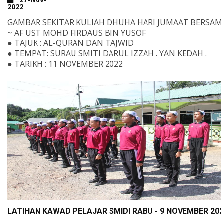
2022
GAMBAR SEKITAR KULIAH DHUHA HARI JUMAAT BERSAM
~ AF UST MOHD FIRDAUS BIN YUSOF
● TAJUK : AL-QURAN DAN TAJWID
● TEMPAT: SURAU SMITI DARUL IZZAH . YAN KEDAH .
● TARIKH : 11 NOVEMBER 2022
UNTUK MENYUMBANG KEPADA PENDIDIKAN DAN PEN
DI DARUL IZZAH BOLEH SALURKAN TERUS KE AKAUN B
ISLAM BERIKUT;
TABUNG PENDIDIKAN DARUL IZZAH
0208 4010 035 015
TABUNG PEMBANGUNAN DARUL IZZAH
0208 4010 034 038
WWW.SMIDIKEDAH.EDU.M
LATIHAN KAWAD PELAJAR SMIDI RABU - 9 NOVEMBER 20