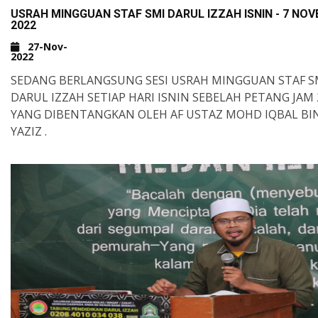
SEK. MEN. ISLAM DARUL IZZAH
USRAH MINGGUAN STAF SMI DARUL IZZAH ISNIN - 7 NO
2022
KG. PERUPOK, 06900 YAN, KEDAH.
013-404 5145
27-Nov-
HTTPS://GOO.GL/MAPS/EBP4V2UK8QTEDTT68
MOHON KERJASAMA SAHABAT SEMUA BANTU UNTUK S
2022
INFO INI KEPADA KENALAN-KENALAN KITA. TERIMA KASI
SEDANG BERLANGSUNG SESI USRAH MINGGUAN STAF S
DARUL IZZAH SETIAP HARI ISNIN SEBELAH PETANG JAM 
YANG DIBENTANGKAN OLEH AF USTAZ MOHD IQBAL BI
YAZIZ .