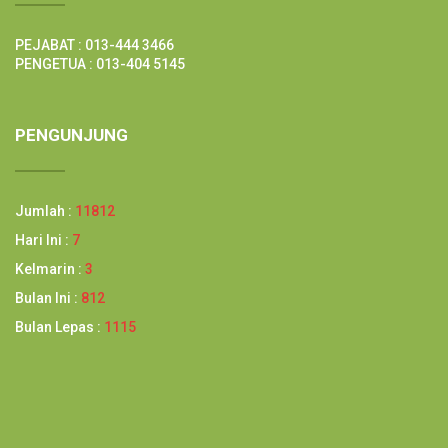
PEJABAT : 013-444 3466
PENGETUA : 013-404 5145
PENGUNJUNG
Jumlah :
11812
Hari Ini :
7
Kelmarin :
3
Bulan Ini :
812
Bulan Lepas :
1115