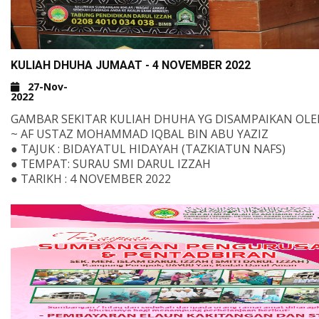
UJIAN INI. INSYAALLAH.
JUMAAT
4 NOVEMBER 2022
4.40 PETANG.
KULIAH DHUHA JUMAAT - 4 NOVEMBER 2022
27-Nov-
2022
GAMBAR SEKITAR KULIAH DHUHA YG DISAMPAIKAN OLEH
~ AF USTAZ MOHAMMAD IQBAL BIN ABU YAZIZ
● TAJUK : BIDAYATUL HIDAYAH (TAZKIATUN NAFS)
● TEMPAT: SURAU SMI DARUL IZZAH
● TARIKH : 4 NOVEMBER 2022
UNTUK MENYUMBANG KEPADA PENDIDIKAN DAN PEN
DI DARUL IZZAH BOLEH SALURKAN TERUS KE AKAUN B
ISLAM BERIKUT;
TABUNG PENDIDIKAN DARUL IZZAH
0208 4010 035 015
TABUNG PEMBANGUNAN DARUL IZZAH
0208 4010 034 038