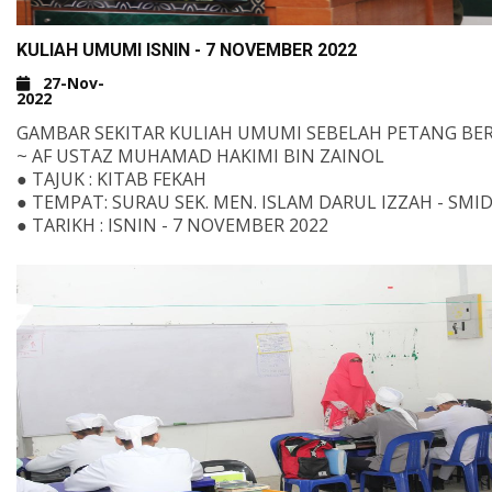
KULIAH UMUMI ISNIN - 7 NOVEMBER 2022
27-Nov-
2022
GAMBAR SEKITAR KULIAH UMUMI SEBELAH PETANG BER
~ AF USTAZ MUHAMAD HAKIMI BIN ZAINOL
● TAJUK : KITAB FEKAH
● TEMPAT: SURAU SEK. MEN. ISLAM DARUL IZZAH - SMID
● TARIKH : ISNIN - 7 NOVEMBER 2022
UNTUK MENYUMBANG KEPADA PENDIDIKAN DAN PEN
DI DARUL IZZAH BOLEH SALURKAN TERUS KE AKAUN B
ISLAM BERIKUT;
TABUNG PENDIDIKAN DARUL IZZAH
0208 4010 035 015
TABUNG PEMBANGUNAN DARUL IZZAH
0208 4010 034 038
WWW.SMIDIKEDAH.EDU.MY