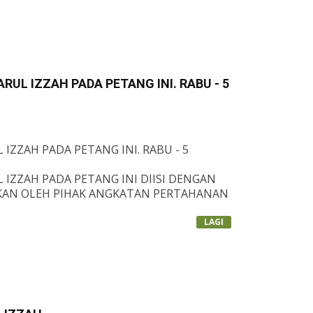
I.
LINK:
RUL IZZAH PADA PETANG INI. RABU - 5
EG/STUREG_STATUS.PHP...
IZZAH PADA PETANG INI. RABU - 5
 IZZAH PADA PETANG INI DIISI DENGAN
IKAN OLEH PIHAK ANGKATAN PERTAHANAN
 PETANG INI DAPAT DIMANFAATKAN PADA
LAGI