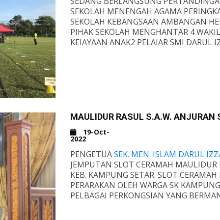
SEDANG BERLANGSUNG PERTANDINGA
SEKOLAH MENENGAH AGAMA PERINGKAT
SEKOLAH KEBANGSAAN AMBANGAN HEIG
PIHAK SEKOLAH MENGHANTAR 4 WAKIL 
KEJAYAAN ANAK2 PELAJAR SMI DARUL IZ
WWW.SMIDIKEDAH.EDU.MY
MAULIDUR RASUL S.A.W. ANJURAN 
19-Oct-
2022
PENGETUA
SEK. MEN. ISLAM DARUL IZZ
JEMPUTAN SLOT CERAMAH MAULIDUR RA
KEB. KAMPUNG SETAR. SLOT CERAMAH I
PERARAKAN OLEH WARGA SK KAMPUNG 
PELBAGAI PERKONGSIAN YANG BERMAN
IQBAL KHUSUSNYA KEPADA ANAK-ANAK 
TERIMA KASIH DIUCAPKAN KEPADA PI