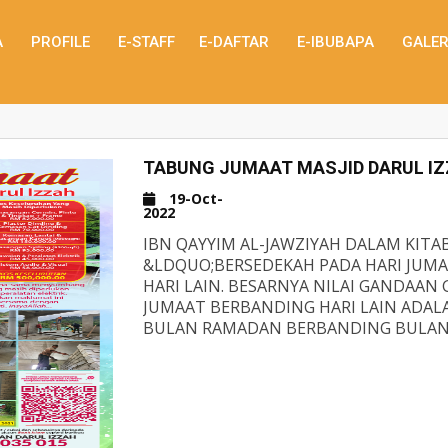
A
PROFILE
E-STAFF
E-DAFTAR
E-IBUBAPA
GALER
TABUNG JUMAAT MASJID DARUL I
19-Oct-
2022
IBN QAYYIM AL-JAWZIYAH DALAM KIT
&LDQUO;BERSEDEKAH PADA HARI JUMAA
HARI LAIN. BESARNYA NILAI GANDAAN
JUMAAT BERBANDING HARI LAIN ADAL
BULAN RAMADAN BERBANDING BULAN
JOM REBUT PELUANG KEBERKATAN HAR
MENYUMBANG DALAM PEMBINAAN MASJ
SUMBANGAN DAN WAKAF DARIPADA SA
MENERUSKAN LAGI KERJA-KERJA MENY
INI.