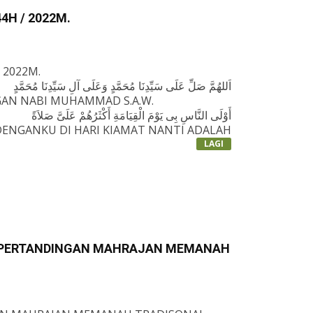
4H / 2022M.
 2022M.
اَللهُمَّ صَلِّ عَلَى سَيِّدِنَا مُحَمَّدٍ وَعَلَى آلِ سَيِّدِنَا مُحَمَّدٍ
GAN NABI MUHAMMAD S.A.W.
أَوْلَى النَّاسِ بِى يَوْمَ الْقِيَامَةِ أَكْثَرُهُمْ عَلَىَّ صَلاَةً
ENGANKU DI HARI KIAMAT NANTI ADALAH
AWAT KEPADAKU&RDQUO; (HR. TIRMIDZI;
LAGI
L S.A.W KEPADA SELURUH UMAT ISLAM
 DARUL IZZAH - SMIDI
AI PERTANDINGAN MAHRAJAN MEMANAH