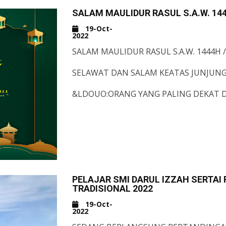
SALAM MAULIDUR RASUL S.A.W. 144
19-Oct-
2022
SALAM MAULIDUR RASUL S.A.W. 1444H /
SELAWAT DAN SALAM KEATAS JUNJUN
&LDQUO;ORANG YANG PALING DEKAT D
ORANG YANG PALING BANYAK BERSHAL
HASAN)
SELAMAT MENYAMBUT MAULIDUR RASU
YANG MERAIKANNYA.
IKHLAS DARIPADA :
SELURUH WARGAKERJA SEK. MEN. ISLAM
PELAJAR SMI DARUL IZZAH SERT
TRADISIONAL 2022
19-Oct-
2022