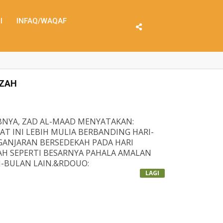
I
INFAQ/WAQAF
ZZAH
ABNYA, ZAD AL-MAAD MENYATAKAN:
T INI LEBIH MULIA BERBANDING HARI-
 GANJARAN BERSEDEKAH PADA HARI
AH SEPERTI BESARNYA PAHALA AMALAN
-BULAN LAIN.&RDQUO;
I JUMAAT YANG MULIA INI DENGAN
LAGI
ID DARUL IZZAH.
HABAT SEMUA AMAT DIHARAPKAN BAGI
IAPKAN PEMBINAAN MASJID DARUL IZZAH