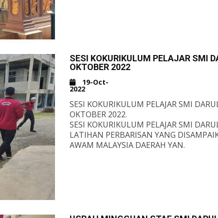
PROGRAM YANG AMAT BERMANFAAT IN
PENDAFTARAN PELAJAR BARU
SEK. MEN. ISLAM DARUL IZZAH
SESI 2023
DAFTAR SECARA ATAS TALIAN MELALUI 
SESI KOKURIKULUM PELAJAR SMI DA
OKTOBER 2022
HTTPS://MY04.AWFATECH.COM/.../STUR
LAYARI LAMAN WEB RASMI:
19-Oct-
WWW.SMIDIKEDAH.EDU.MY
2022
SESI KOKURIKULUM PELAJAR SMI DARUL 
OKTOBER 2022.
SESI KOKURIKULUM PELAJAR SMI DARUL
LATIHAN PERBARISAN YANG DISAMPA
AWAM MALAYSIA DAERAH YAN.
SEMOGA ILMU YANG DIPELAJARI PADA
MASA AKAN DATANG...
WWW.SMIDIKEDAH.EDU.MY