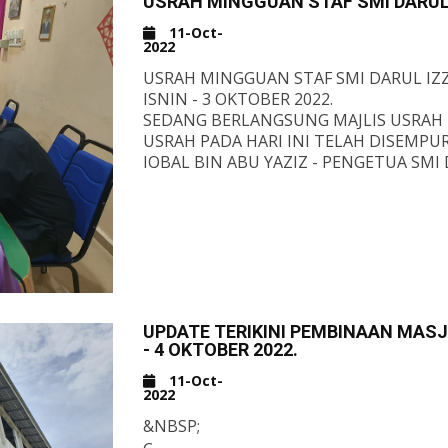
USRAH MINGGUAN STAF SMI DARUL
11-Oct-
2022
USRAH MINGGUAN STAF SMI DARUL IZ
ISNIN - 3 OKTOBER 2022.
SEDANG BERLANGSUNG MAJLIS USRAH 
USRAH PADA HARI INI TELAH DISEM
IQBAL BIN ABU YAZIZ - PENGETUA SMI 
USRAH PADA PETANG INI BERTAJUK 'TAW
DARIPADA KITAB SYARAH HADIS 40 IM
PENDAFTARAN PELAJAR BARU
SEK. MEN. ISLAM DARUL IZZAH
SESI 2023
DAFTAR SECARA ATAS TALIAN MELALUI 
HTTPS://MY04.AWFATECH.COM/.../STUR
UPDATE TERIKINI PEMBINAAN MASJI
- 4 OKTOBER 2022.
LAYARI LAMAN WEB RASMI:
WWW.SMIDIKEDAH.EDU.MY
11-Oct-
2022
&NBSP;