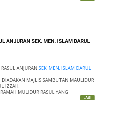
H BUAT KITA SEMUA. INSYAALLAH.
H KEPADA CALON SPM 2022 SMI DARUL
N
 SEBELUM INI DAPAT DIMANFAATKAN
NYA. INSYAALLAH.
L ANJURAN SEK. MEN. ISLAM DARUL
R RASUL ANJURAN
SEK. MEN. ISLAM DARUL
AH DIADAKAN MAJLIS SAMBUTAN MAULIDUR
L IZZAH.
 CERAMAH MULIDUR RASUL YANG
IZ.
LAGI
ADALAH SESI PERTANDINGAN
NUTUPNYA PENYAMPAIAN HADIAH YANG
MMAD IQBAL BIN ABU YAZIZ.