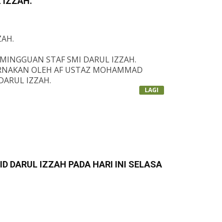
 IZZAH.
ZAH.
MINGGUAN STAF SMI DARUL IZZAH.
PURNAKAN OLEH AF USTAZ MOHAMMAD
DARUL IZZAH.
AKKAL YANG HAKIKI' - HADIS KE 49
LAGI
AM AN-NAWAWI.
LINK:
EG/STUREG_STATUS.PHP...
D DARUL IZZAH PADA HARI INI SELASA